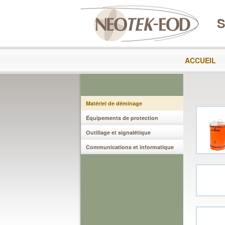
S
ACCUEIL
Matériel de déminage
Équipements de protection
Outillage et signalétique
Communications et informatique