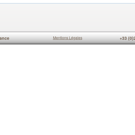
rance
Mentions Légales
+33 (0)